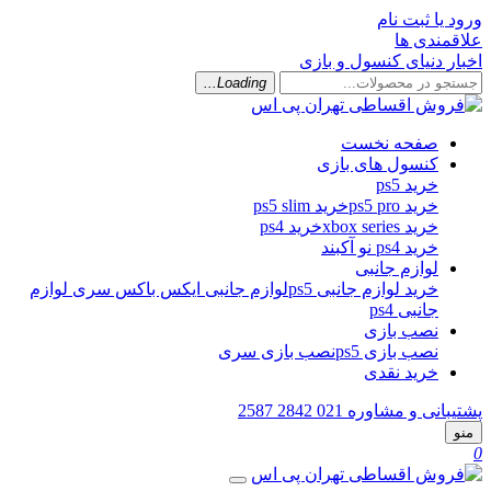
ورود یا ثبت نام
علاقمندی ها
اخبار دنیای کنسول و بازی
Loading...
صفحه نخست
کنسول های بازی
خرید ps5
خرید ps5 pro
خرید ps5 slim
خرید xbox series
خرید ps4
خرید ps4 نو آکبند
لوازم جانبی
خرید لوازم جانبی ps5
لوازم جانبی ایکس باکس سری
لوازم
جانبی ps4
نصب بازی
نصب بازی ps5
نصب بازی سری
خرید نقدی
پشتیبانی و مشاوره
021 2842 2587
منو
0