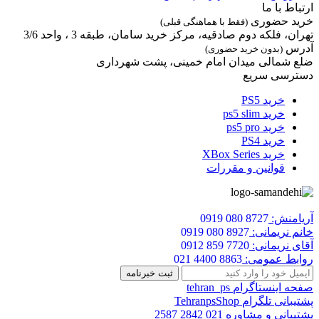
ارتباط با ما
خرید حضوری
(فقط با هماهنگی قبلی)
تهران، فلکه دوم صادقیه، مرکز خرید سامان، طبقه 3 ، واحد 3/6
آدرس
(بدون خرید حضوری)
ضلع شمالی میدان امام خمینی، پشت شهرداری
دسترسی سریع
خرید PS5
خرید ps5 slim
خرید ps5 pro
خرید PS4
خرید XBox Series
قوانین و مقررات
آریامنش:
0919 080 8727
خانم نریمانی:
0919 080 8927
آقای نریمانی:
0912 859 7720
روابط عمومی:
021 4400 8863
صفحه اینستاگرام
tehran_ps
پشتیبانی تلگرام
TehranpsShop
پشتیبانی و مشاوره
021 2842 2587