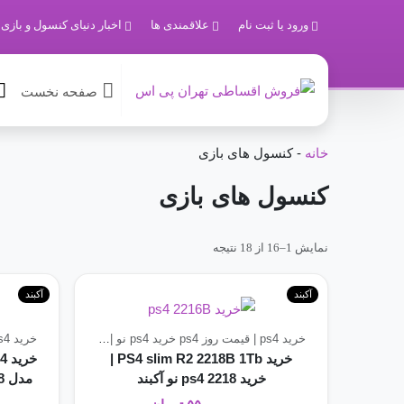
ورود یا ثبت نام
علاقمندی ها
اخبار دنیای کنسول و بازی
صفحه نخست
خانه
-
کنسول های بازی
کنسول های بازی
نمایش 1–16 از 18 نتیجه
آکبند
آکبند
خرید ps4 | قیمت روز ps4
خرید ps4 نو | بهترین قیمت ps4 آکبند
خرید ps4 | قیمت روز ps4
خرید PS4 slim R2 2218B 1Tb |
خرید ps4 2218 نو آکبند