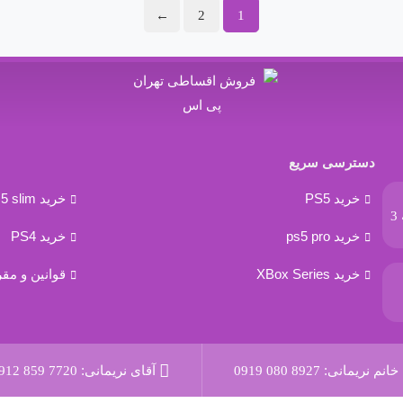
←
2
1
دسترسی سریع
خرید PS5
خرید ps5 slim
تهران، فلکه دوم صادقیه، مرکز خرید سامان، طبقه 3
خرید ps5 pro
خرید PS4
خرید XBox Series
قوانین و مق
خانم نریمانی:
0919 080 8927
آقای نریمانی:
912 859 7720