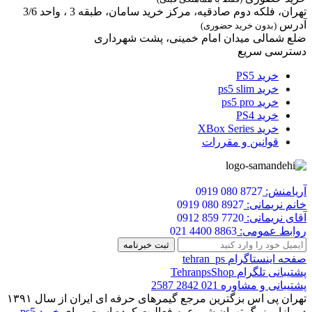
تهران، فلکه دوم صادقیه، مرکز خرید سامان، طبقه 3 ، واحد 3/6
آدرس
(بدون خرید حضوری)
ضلع شمالی میدان امام خمینی، پشت شهرداری
دسترسی سریع
خرید PS5
خرید ps5 slim
خرید ps5 pro
خرید PS4
خرید XBox Series
قوانین و مقررات
آریامنش:
0919 080 8727
خانم نریمانی:
0919 080 8927
آقای نریمانی:
0912 859 7720
روابط عمومی:
021 4400 8863
صفحه اینستاگرام
tehran_ps
پشتیبانی تلگرام
TehranpsShop
پشتیبانی و مشاوره
021 2842 2587
تهران پی اس بزگترین مرجع گیمرهای حرفه ای ایران از سال ۱۳۹۱
در بازار بزرگ تهران شروع به فعالیت کرده است. برای
خرید ps5
،