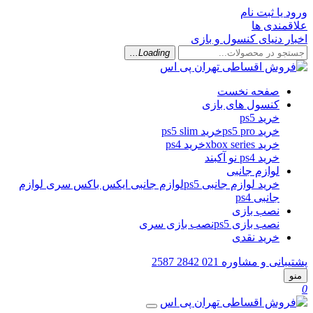
ورود یا ثبت نام
علاقمندی ها
اخبار دنیای کنسول و بازی
Loading...
صفحه نخست
کنسول های بازی
خرید ps5
خرید ps5 pro
خرید ps5 slim
خرید xbox series
خرید ps4
خرید ps4 نو آکبند
لوازم جانبی
خرید لوازم جانبی ps5
لوازم جانبی ایکس باکس سری
لوازم
جانبی ps4
نصب بازی
نصب بازی ps5
نصب بازی سری
خرید نقدی
پشتیبانی و مشاوره
021 2842 2587
منو
0