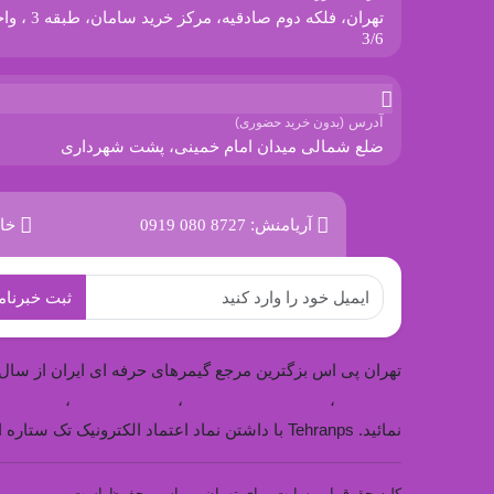
تهران، فلکه دوم صادقیه، مرکز خرید سام
3/6
آدرس
(بدون خرید حضوری)
ضلع شمالی میدان امام خمینی، پشت شهرداری
آریامنش:
0919 080 8727
خان
تهران پی اس بزگترین مرجع گیمرهای حرفه ای ایران از سال ۱۳۹۱ در بازار بزرگ تهران شروع به فعالیت کرده است. برا
بازی ps4
،
خرید بازی xbox one
،
خرید بازی ps5
،
خرید لوازم
نمائید. Tehranps با داشتن نماد اعتماد الکترونیک تک ستاره از وزارت صنعت و معدن تجارت به شما این اطمینان را میدهد تا خرید مطمئن داشته باشید.
کلیه حقوق این سایت برای تهران پی اس محفوظ است