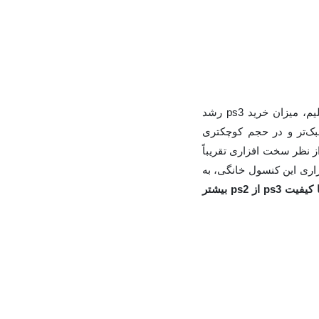
در سال ۲۰۰۹ ما شاهد رونمایی از مدل اسلیم پلی استیشن ۳ بودیم. با‌عرضه پلی استیشن ۳ اسلیم، میزان خرید ps3 رشد
ک‌تر و در حجم کوچکتری
 بازار عرضه شد که از نظر سخت افزاری تقریباً
اری این کنسول خانگی، به
آیا کیفیت ps3 از ps2 بیشتر