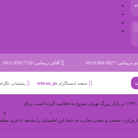
ان، طبقه 3 ، واحد
خرید ps5 pro
خرید PS4
خرید XBox Series
قوانین و مقررات
م نریمانی:
0919 080 8927
آقای نریمانی:
0912 859 7720
tehran_ps
صفحه اینستاگرام
پشتیبانی تلگرام
ی
خرید ps5
،
خ
 جانبی ps5
،
خرید لوازم جانبی xbox series
،
خرید لوازم جانبی ps4
و
خر