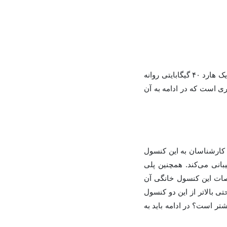
این کنسول در پکیجی با محتویات یک آداپتور، کیبورد، ماوس، یک مبدل پردازش گرافیکی و همچنین یک هارد ۴۰ گیگابایتی روانه
 فنی و سخت افزاری است که در ادامه به آن
مایی شد. آنچه که باعث توجه کارشناسان به این کنسول
بانی می‌کند. همچنین پلی
همچنین ۴ پورت USB است. از دیگر مشخصات این کنسول خانگی آن
ی فنی حتی بالاتر از این دو کنسول
ا اینجای کار شاید همچنان پرسش بسیاری از کاربران این باشد که آیا کیفیت ps3 از ps2 بیشتر است؟ در ادامه باید به