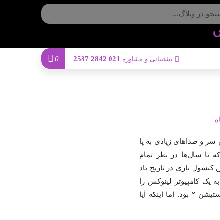
Loading
...
0
021 2842 2587
پشتیبانی و مشاوره
ه
، پلی استیشن ۲ است که در زمان خودش سر و صداهای زیادی به پا
 تا سال‌ها در نظر تمام
 از پلی استیشن ۲ به عنوان پرفروش‌ترین کنسول بازی در تاریخ یاد
ه یک کامپیوتر لینوکس را
داشت. آنچه که سونی برای این کنسول اعمال کرد، عرضه یک سیستم عامل لینوکس برای پلی استیشن ۲ بود. اما اینکه آیا