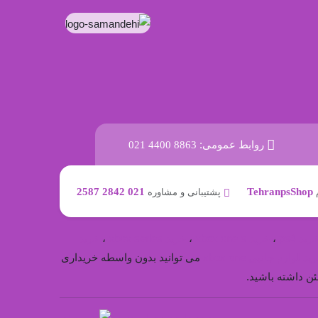
روابط عمومی:
021 4400 8863
021 2842 2587
TehranpsShop
پشتیبانی و مشاوره
رید ps4
،
خرید xbox one s
،
خرید xbox series
،
خرید
ید لوازم جانبی xbox one
می توانید بدون واسطه خریداری
توسعه داده شده با
توسط