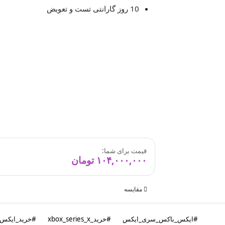
10 روز گارانتی تست و تعویض
قیمت برای شما:
۱۰۴,۰۰۰,۰۰۰
تومان
مقایسه
#ایکس_باکس_سری_ایکس
#خرید_xbox_series_x
#خرید_ایکس