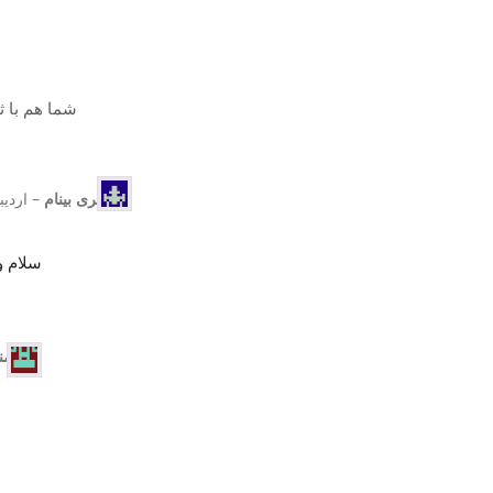
شما هم با ث
مشتری بینام
–
اردیبهش
سلام و
آریا