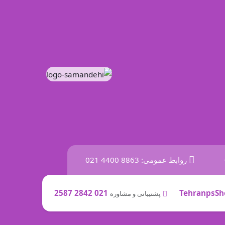
روابط عمومی:
021 4400 8863
021 2842 2587
TehranpsSh
پشتیبانی و مشاوره