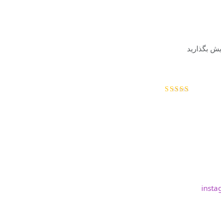
یش بگذارید
امتیاز
5
از
5
insta