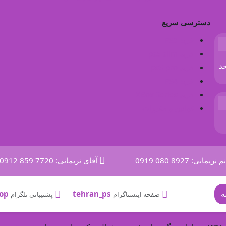
دسترسی سریع
خرید PS5
خرید ps5 slim
مان، طبقه 3 ، واحد
خرید ps5 pro
خرید PS4
خرید XBox Series
قوانین و مقررات
م نریمانی:
0919 080 8927
آقای نریمانی:
0912 859 7720
op
tehran_ps
صفحه اینستاگرام
پشتیبانی تلگرام