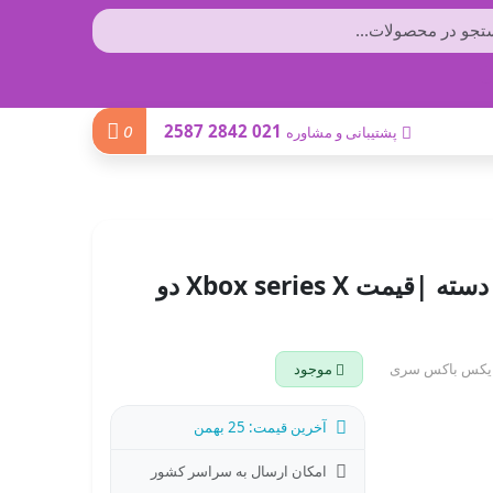
0
021 2842 2587
پشتیبانی و مشاوره
L
o
a
d
i
n
.
.
خرید ایکس باکس سری ایکس دو دسته |قیمت Xbox series X دو
موجود
آخرین قیمت: 25 بهمن
امکان ارسال به سراسر کشور