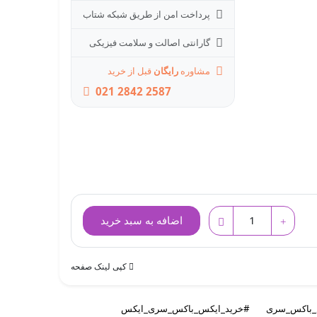
پرداخت امن از طریق شبکه شتاب
گارانتی اصالت و سلامت فیزیکی
مشاوره
رایگان
قبل از خرید
021 2842 2587
خرید
اضافه به سبد خرید
ایکس
باکس
کپی لینک صفحه
سری
ایکس
_باکس_سری
#خرید_ایکس_باکس_سری_ایکس
دو