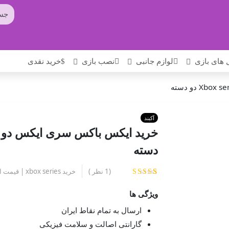
g
.
 های بازی
لوازم جانبی
نصب بازی
خرید نقدی
آکبند
دسته
خرید xbox series | قیمت ایکس باکس سری
(
1
نظر )
1
امتیازدهی
5.00
از 5
ویژگی ها
در
امتیازدهی
ارسال به تمام نقاط ایران
مشتری
گارانتی اصالت و سلامت فیزیکی