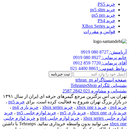
خرید PS5
خرید ps5 slim
خرید ps5 pro
خرید PS4
خرید XBox Series
قوانین و مقررات
آریامنش:
0919 080 8727
خانم نریمانی:
0919 080 8927
آقای نریمانی:
0912 859 7720
روابط عمومی:
021 4400 8863
صفحه اینستاگرام
tehran_ps
پشتیبانی تلگرام
TehranpsShop
پشتیبانی و مشاوره
021 2842 2587
تهران پی اس بزگترین مرجع گیمرهای حرفه ای ایران از سال ۱۳۹۱
در بازار بزرگ تهران شروع به فعالیت کرده است. برای
خرید ps5
،
خرید ps4
،
خرید xbox one s
،
خرید xbox series
،
خرید بازی ps4
،
خرید بازی xbox one
،
خرید بازی ps5
،
خرید لوازم جانبی ps5
،
خرید
لوازم جانبی xbox series
،
خرید لوازم جانبی ps4
و
خرید لوازم جانبی
xbox one
می توانید بدون واسطه خریداری نمائید. Tehranps با داشتن