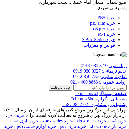
ضلع شمالی میدان امام خمینی، پشت شهرداری
دسترسی سریع
خرید PS5
خرید ps5 slim
خرید ps5 pro
خرید PS4
خرید XBox Series
قوانین و مقررات
آریامنش:
0919 080 8727
خانم نریمانی:
0919 080 8927
آقای نریمانی:
0912 859 7720
روابط عمومی:
021 4400 8863
صفحه اینستاگرام
tehran_ps
پشتیبانی تلگرام
TehranpsShop
پشتیبانی و مشاوره
021 2842 2587
تهران پی اس بزگترین مرجع گیمرهای حرفه ای ایران از سال ۱۳۹۱
در بازار بزرگ تهران شروع به فعالیت کرده است. برای
خرید ps5
،
خرید ps4
،
خرید xbox one s
،
خرید xbox series
،
خرید بازی ps4
،
خرید بازی xbox one
،
خرید بازی ps5
،
خرید لوازم جانبی ps5
،
خرید